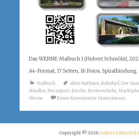
Das WERNE-Malbuch I (Hubert Schmölzl, 2022
A4-Format, 17 Seiten, 16 Fotos, Spiralbindung.
Malbuch
altes Rathaus
,
Bahnhof
,
Der Aus
Händler
,
Herzsport
,
Kirche
,
Kreisverkehr
,
Marktpla
Werne
Einen Kommentar hinterlassen
Copyright © 2026
Hubert Schmölzl 