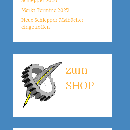
Schlepper 2026
Markt-Termine 2025!
Neue Schlepper-Malbücher
eingetroffen
zum
SHOP