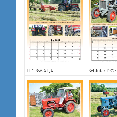
IHC 856 XL/A
Schlüter DS25