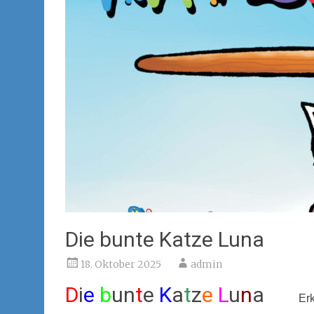
Die bunte Katze Luna
18. Oktober 2025
admin
D
i
e
b
un
t
e
K
a
t
z
e
L
u
n
a
Erk