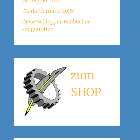
Schlepper 2026
Markt-Termine 2025!
Neue Schlepper-Malbücher
eingetroffen
zum
SHOP