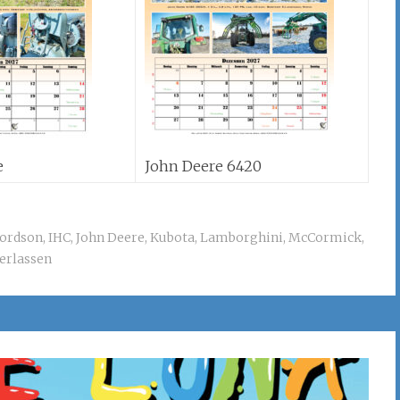
e
John Deere 6420
ordson
,
IHC
,
John Deere
,
Kubota
,
Lamborghini
,
McCormick
,
erlassen