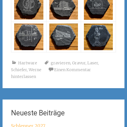
Hartware
gravieren
,
Gravur
,
Laser
,
Schiefer
,
Werne
Einen Kommentar
hinterlassen
Neueste Beiträge
Schlepper 2027