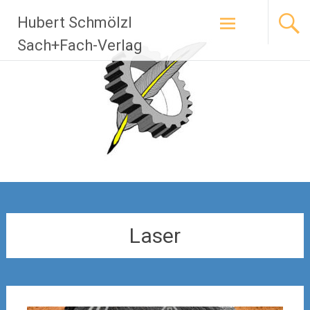
Zum
Hubert Schmölzl
Inhalt
springen
Sach+Fach-Verlag
Laser