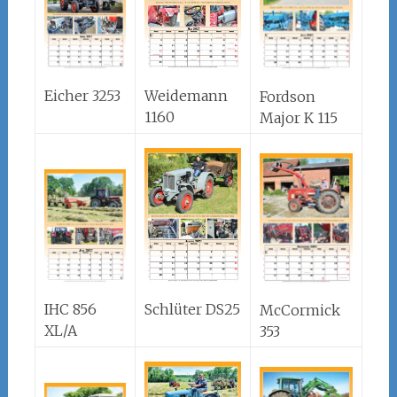
Eicher 3253
Weidemann
Fordson
1160
Major K 115
IHC 856
Schlüter DS25
McCormick
XL/A
353