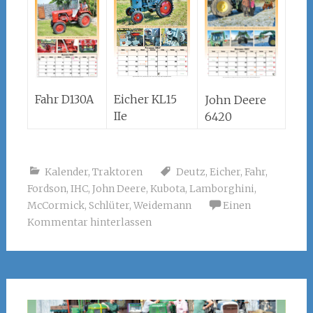
Fahr D130A
Eicher KL15
John Deere
IIe
6420
Kalender
,
Traktoren
Deutz
,
Eicher
,
Fahr
,
Fordson
,
IHC
,
John Deere
,
Kubota
,
Lamborghini
,
McCormick
,
Schlüter
,
Weidemann
Einen
Kommentar hinterlassen