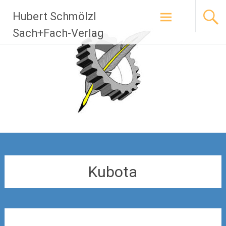
Zum
Hubert Schmölzl
Inhalt
springen
Sach+Fach-Verlag
Kubota