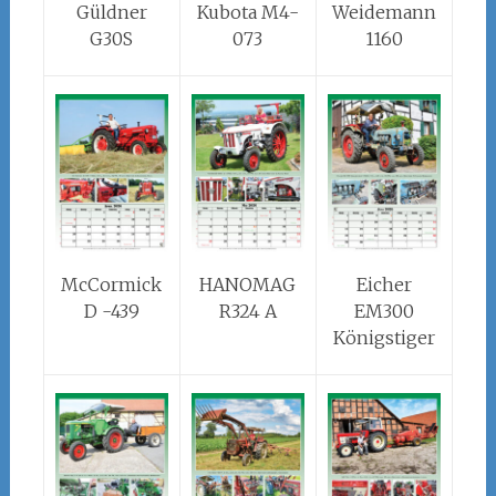
Güldner
Kubota M4-
Weidemann
G30S
073
1160
McCormick
HANOMAG
Eicher
D -439
R324 A
EM300
Königstiger