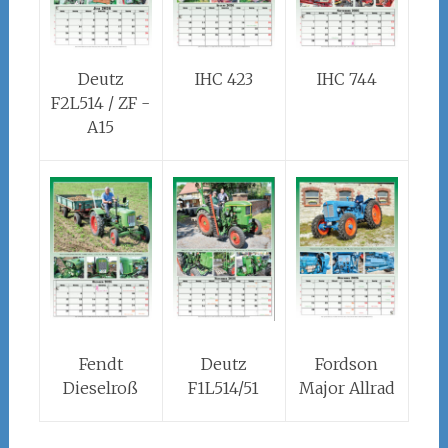
Deutz
IHC 423
IHC 744
F2L514 / ZF -
A15
Fendt
Deutz
Fordson
Dieselroß
F1L514/51
Major Allrad