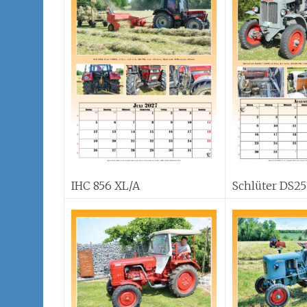
IHC 856 XL/A
Schlüter DS25