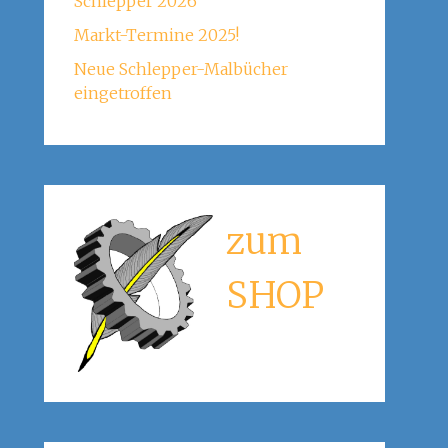
Schlepper 2026
Markt-Termine 2025!
Neue Schlepper-Malbücher
eingetroffen
zum
SHOP