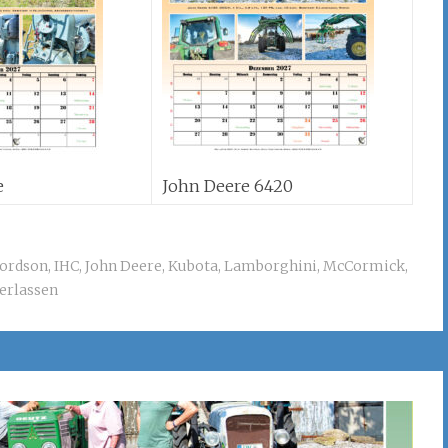
e
John Deere 6420
ordson
,
IHC
,
John Deere
,
Kubota
,
Lamborghini
,
McCormick
,
erlassen