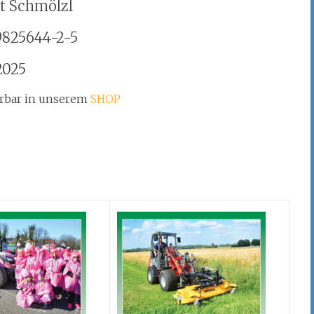
t Schmölzl
9825644-2-5
2025
erbar in unserem
SHOP