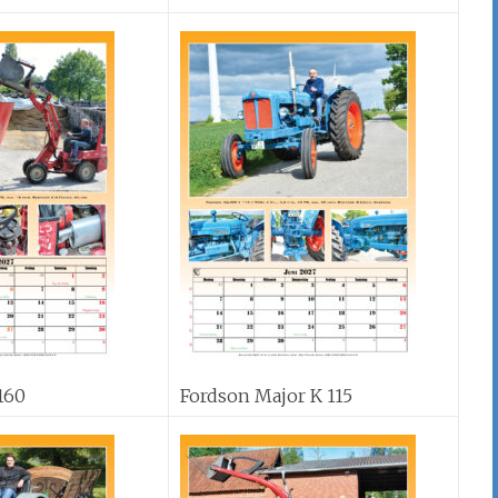
160
Fordson Major K 115