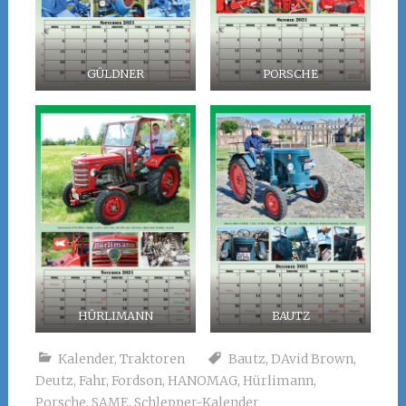
GÜLDNER
PORSCHE
HÜRLIMANN
BAUTZ
Kalender
,
Traktoren
Bautz
,
DAvid Brown
,
Deutz
,
Fahr
,
Fordson
,
HANOMAG
,
Hürlimann
,
Porsche
,
SAME
,
Schlepper-Kalender