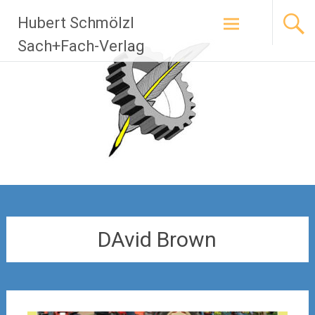
Zum
Hubert Schmölzl
Inhalt
springen
Sach+Fach-Verlag
DAvid Brown