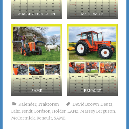
MASSEY FERGUSON
McCORMICK
SAME
RENAULT
Kalender
,
Traktoren
DAvid Brown
,
Deutz
,
Fahr
,
Fendt
,
Fordson
,
Holder
,
LANZ
,
Massey Ferguson
,
McCormick
,
Renault
,
SAME