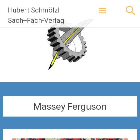
Zum
Hubert Schmölzl
Inhalt
springen
Sach+Fach-Verlag
Massey Ferguson