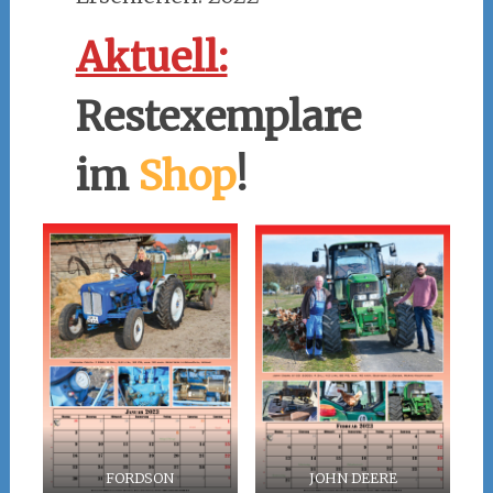
Aktuell:
Restexemplare
im
Shop
!
FORDSON
JOHN DEERE