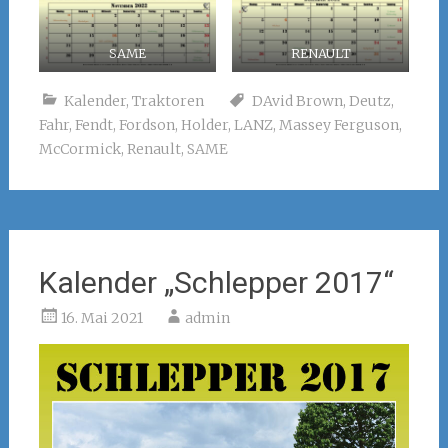
SAME
RENAULT
Kalender
,
Traktoren
DAvid Brown
,
Deutz
,
Fahr
,
Fendt
,
Fordson
,
Holder
,
LANZ
,
Massey Ferguson
,
McCormick
,
Renault
,
SAME
Kalender „Schlepper 2017“
16. Mai 2021
admin