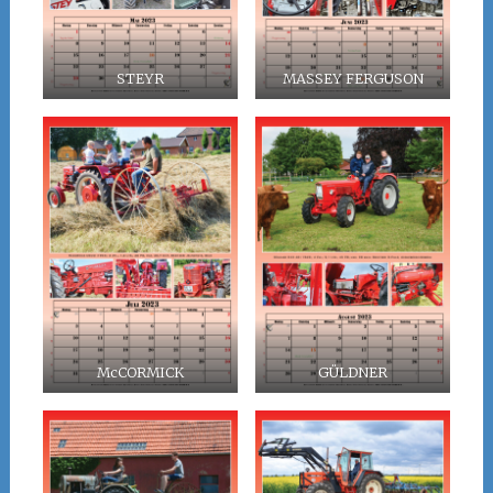
STEYR
MASSEY FERGUSON
McCORMICK
GÜLDNER