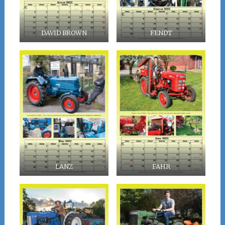
DAVID BROWN
FENDT
LANZ
FAHR