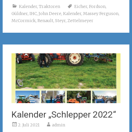
Kalender
,
Traktoren
Eicher
,
Fordson
,
Güldner
,
IHC
,
John Deere
,
Kalender
,
Massey Ferguson
,
McCormick
,
Renault
,
Steyr
,
Zettelmeyer
Kalender „Schlepper 2022“
2. Juli 2021
admin