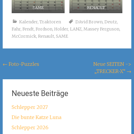
SAME
RENAULT
Kalender
,
Traktoren
DAvid Brown
,
Deutz
,
Fahr
,
Fendt
,
Fordson
,
Holder
,
LANZ
,
Massey Ferguson
,
McCormick
,
Renault
,
SAME
Beitragsnavigation
←
Foto-Puzzles
Neue SEITEN ->
„TRECKER-X“
→
Neueste Beiträge
Schlepper 2027
Die bunte Katze Luna
Schlepper 2026