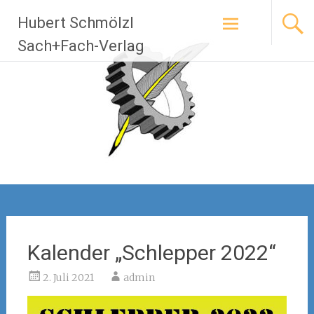
Zum
Hubert Schmölzl
Inhalt
springen
Sach+Fach-Verlag
Kalender „Schlepper 2022“
2. Juli 2021
admin