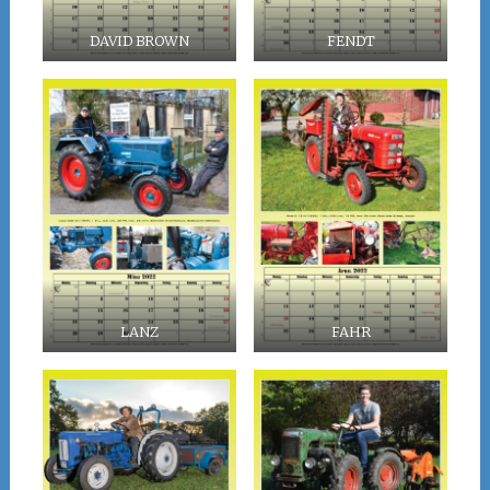
DAVID BROWN
FENDT
LANZ
FAHR