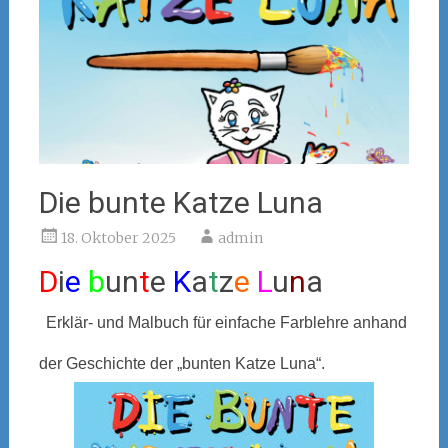
Die bunte Katze Luna
18. Oktober 2025
admin
D
i
e
b
un
t
e
K
a
t
z
e
L
u
n
a
Erklär- und Malbuch für einfache Farblehre anhand
der Geschichte der „bunten Katze Luna“.