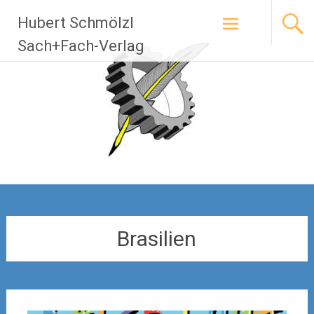
Zum
Hubert Schmölzl
Inhalt
springen
Sach+Fach-Verlag
Brasilien