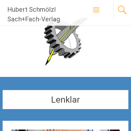
Zum
Hubert Schmölzl
Inhalt
springen
Sach+Fach-Verlag
Lenklar