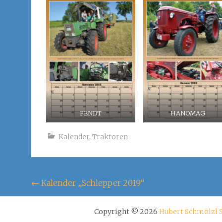
FENDT
HANOMAG
Kalender
,
Traktoren
Beitragsnavigation
←
Kalender „Schlepper 2019“
Copyright © 2026
Hubert Schmölzl 