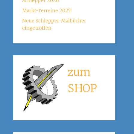
Schlepper 2026
Markt-Termine 2025!
Neue Schlepper-Malbücher
eingetroffen
zum
SHOP